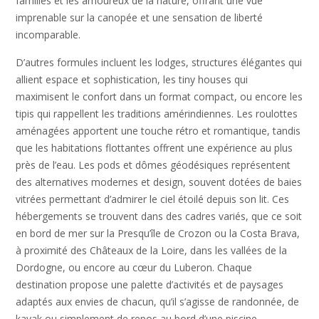
familles et les amoureux de la nature, offrant une vue
imprenable sur la canopée et une sensation de liberté
incomparable.
D’autres formules incluent les lodges, structures élégantes qui
allient espace et sophistication, les tiny houses qui
maximisent le confort dans un format compact, ou encore les
tipis qui rappellent les traditions amérindiennes. Les roulottes
aménagées apportent une touche rétro et romantique, tandis
que les habitations flottantes offrent une expérience au plus
près de l’eau. Les pods et dômes géodésiques représentent
des alternatives modernes et design, souvent dotées de baies
vitrées permettant d’admirer le ciel étoilé depuis son lit. Ces
hébergements se trouvent dans des cadres variés, que ce soit
en bord de mer sur la Presqu’île de Crozon ou la Costa Brava,
à proximité des Châteaux de la Loire, dans les vallées de la
Dordogne, ou encore au cœur du Luberon. Chaque
destination propose une palette d’activités et de paysages
adaptés aux envies de chacun, qu’il s’agisse de randonnée, de
kayak ou simplement de repos au bord d’une piscine.