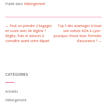
hébergements
Mont Saint-
Publié dans
Hébergement
de vacances
Michel
dans la Manche
Post
←
Peut-on prendre 2 bagages
Top 5 des avantages à louer
navigation
en soute avec Air Algérie ?
une voiture ADA à Lyon :
Règles, frais et astuces à
pourquoi choisir leurs formules
connaître avant votre départ
d’assurance ?
→
CATÉGORIES
Activités
Hébergement