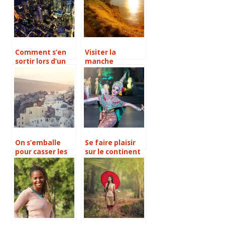
Comment s’en
Visiter la
sortir lors d’un
manche
séjour à New-
York?
On s’emballe
Se faire plaisir
pour casser les
sur le continent
rails pour un
asiatique
tour d’Europe