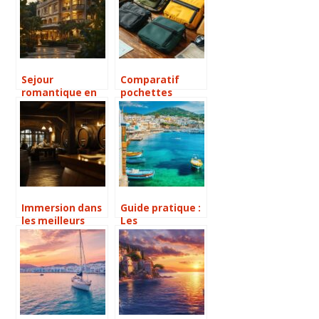
inoubliable
inoubliable
Sejour
Comparatif
romantique en
pochettes
Belgique : une
secretes voyage
perle rare au
: Les meilleures
cœur de Liege
solutions anti-
vol en 2025
Immersion dans
Guide pratique :
les meilleurs
Les
SPAS a la biere
incontournables
de Tchequie :
de votre escale
comment ils
croisières à
dynamisent le
Ibiza, du change
tourisme local
à la location de
véhicules