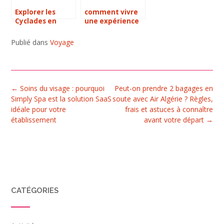
Explorer les
comment vivre
Cyclades en
une expérience
voilier : une
de voyage
expérience
unique et
Publié dans
Voyage
personnalisée
inoubliable en
loin du tourisme
méditerranée
de masse
Post
←
Soins du visage : pourquoi
Peut-on prendre 2 bagages en
navigation
Simply Spa est la solution SaaS
soute avec Air Algérie ? Règles,
idéale pour votre
frais et astuces à connaître
établissement
avant votre départ
→
CATÉGORIES