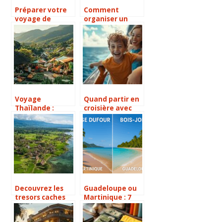
Préparer votre
Comment
voyage de
organiser un
découverte du
road trip en
Vietnam ou du
Europe du Nord
Laos : circuits,
pour découvrir
visas et conseils
ses merveilles
pratiques
naturelles
Voyage
Quand partir en
Thaïlande :
croisière avec
découvrez des
des enfants en
expériences
bas âge ? 5
authentiques et
critères
personnalisées
essentiels pour
choisir le bon
moment
Decouvrez les
Guadeloupe ou
tresors caches
Martinique : 7
de l’Indonesie
différences clés
pour un voyage
pour un choix