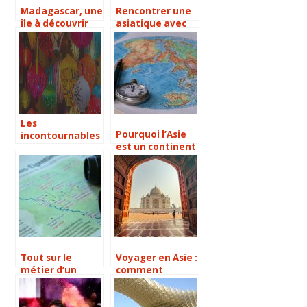
Madagascar, une
Rencontrer une
île à découvrir
asiatique avec
sans hésitation
French-Asia
Les
Pourquoi l’Asie
incontournables
est un continent
à visiter à Bali
si intéressant ?
Tout sur le
Voyager en Asie :
métier d’un
comment
agent de voyage
préparer le trip
et quels sont les