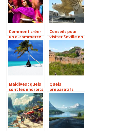
endroits
incontournables
à visiter ?
Comment créer
Conseils pour
un e-commerce
visiter Seville en
sans stock
trois jours
Maldives : quels
Quels
sont les endroits
preparatifs
a visiter en mars
avant de partir
?
en Chine ?