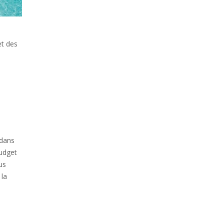
et des
 dans
budget
us
 la