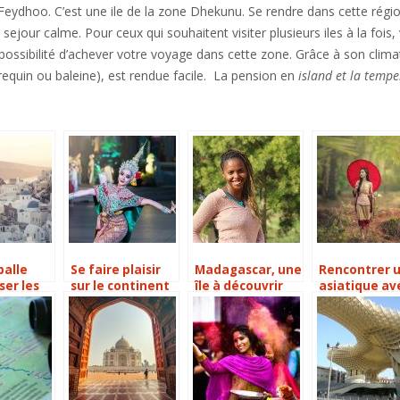
t Feydhoo. C’est une ile de la zone Dhekunu. Se rendre dans cette régi
sejour calme. Pour ceux qui souhaitent visiter plusieurs iles à la fois,
sibilité d’achever votre voyage dans cette zone. Grâce à son climat
(requin ou baleine), est rendue facile. La pension en
island et la
tempe
balle
Se faire plaisir
Madagascar, une
Rencontrer 
ser les
sur le continent
île à découvrir
asiatique av
ur un
asiatique
sans hésitation
French-Asia
urope