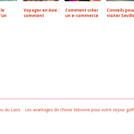
 le
Voyager en Asie :
Comment créer
Conseils pou
’un
comment
un e-commerce
visiter Sevill
e voyage
préparer le trip
sans stock
trois jours
et quels sont les
endroits
incontournables
à visiter ?
ou du Laos
Les avantages de choisir lisbonne pour votre sejour gol