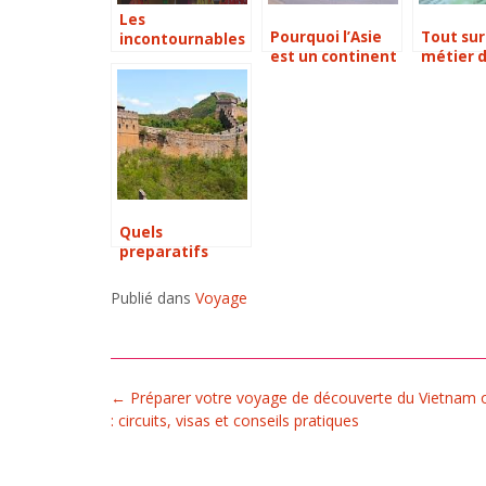
Les
Pourquoi l’Asie
Tout sur
incontournables
est un continent
métier d
à visiter à Bali
si intéressant ?
agent d
Quels
preparatifs
avant de partir
en Chine ?
Publié dans
Voyage
Post
←
Préparer votre voyage de découverte du Vietnam 
navigation
: circuits, visas et conseils pratiques