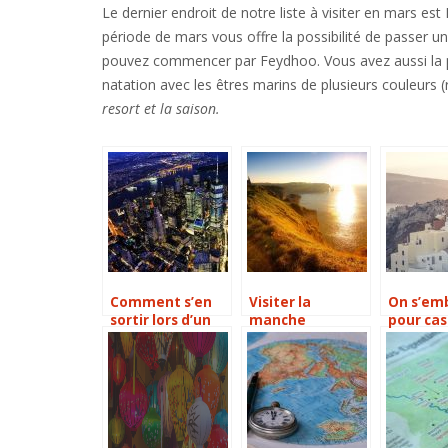
Le dernier endroit de notre liste à visiter en mars es
période de mars vous offre la possibilité de passer un 
pouvez commencer par Feydhoo. Vous avez aussi la pos
natation avec les êtres marins de plusieurs couleurs 
resort et la saison.
Comment s’en
Visiter la
On s’em
sortir lors d’un
manche
pour cas
séjour à New-
rails po
York?
tour d’E